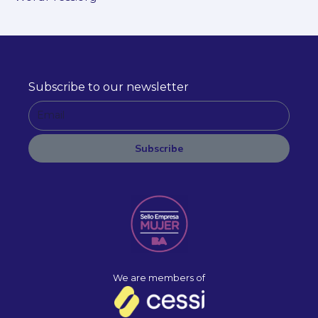
Subscribe to our newsletter
E
m
a
Subscribe
i
A
l
l
t
e
r
n
a
We are members of
t
i
v