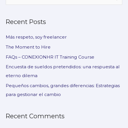
e
a
Recent Posts
r
c
Más respeto, soy freelancer
h
The Moment to Hire
f
FAQs – CONEXIONHR IT Training Course
o
Encuesta de sueldos pretendidos: una respuesta al
r
eterno dilema
:
Pequeños cambios, grandes diferencias: Estrategias
para gestionar el cambio
Recent Comments