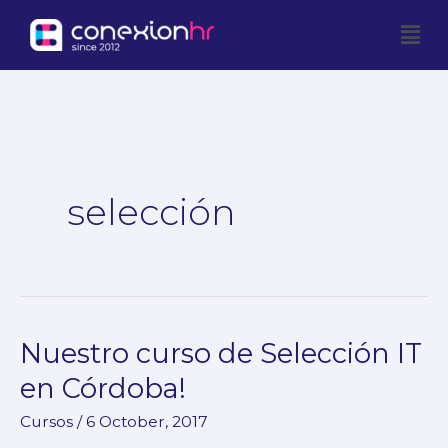
Skip
Men
to
content
selección
Nuestro curso de Selección IT
Nuestro
curso
en Córdoba!
de
Cursos
/
6 October, 2017
Selección