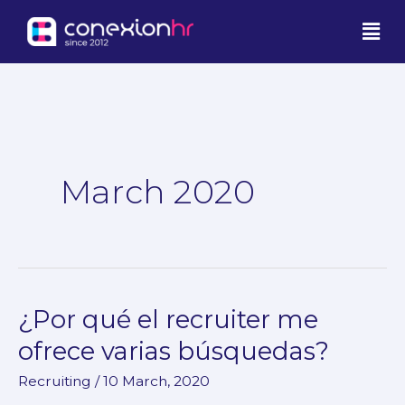
Skip
Men
to
content
March 2020
¿Por qué el recruiter me
¿Por
qué
ofrece varias búsquedas?
el
Recruiting
/
10 March, 2020
recruiter