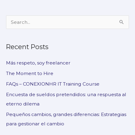
S
e
a
Recent Posts
r
c
Más respeto, soy freelancer
h
The Moment to Hire
f
FAQs – CONEXIONHR IT Training Course
o
Encuesta de sueldos pretendidos: una respuesta al
r
eterno dilema
:
Pequeños cambios, grandes diferencias: Estrategias
para gestionar el cambio