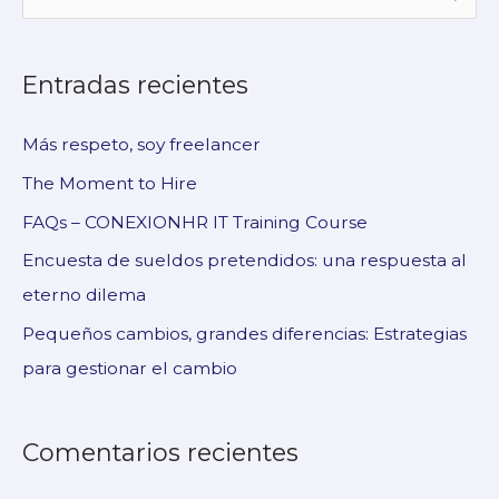
u
s
Entradas recientes
c
a
Más respeto, soy freelancer
r
The Moment to Hire
p
FAQs – CONEXIONHR IT Training Course
o
Encuesta de sueldos pretendidos: una respuesta al
r
eterno dilema
:
Pequeños cambios, grandes diferencias: Estrategias
para gestionar el cambio
Comentarios recientes