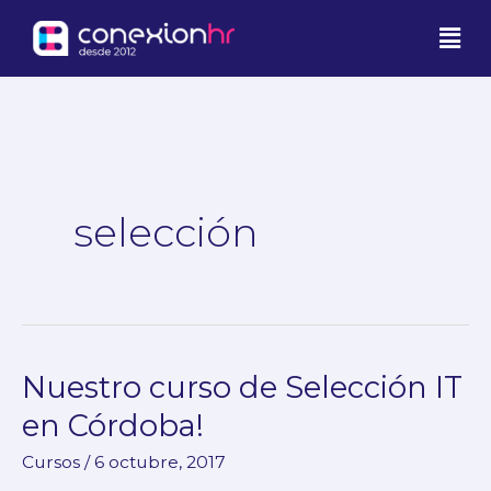
Ir
Men
al
contenido
selección
Nuestro curso de Selección IT
Nuestro
curso
en Córdoba!
de
Cursos
/
6 octubre, 2017
Selección