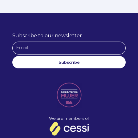
Subscribe to our newsletter
E
m
a
Subscribe
i
A
l
l
t
e
r
n
a
We are members of
t
i
v