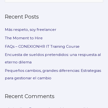
e
a
Recent Posts
r
c
Más respeto, soy freelancer
h
The Moment to Hire
f
FAQs – CONEXIONHR IT Training Course
o
Encuesta de sueldos pretendidos: una respuesta al
r
eterno dilema
:
Pequeños cambios, grandes diferencias: Estrategias
para gestionar el cambio
Recent Comments