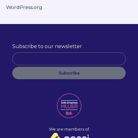
WordPress.org
Subscribe to our newsletter
E
m
a
Subscribe
i
A
l
l
t
e
r
n
a
We are members of
t