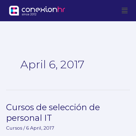
Skip
Men
to
content
April 6, 2017
Cursos de selección de
Cursos
de
personal IT
selección
Cursos
/
6 April, 2017
de