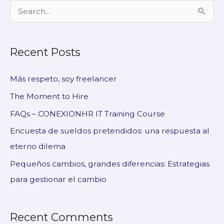
S
e
a
Recent Posts
r
c
Más respeto, soy freelancer
h
The Moment to Hire
f
FAQs – CONEXIONHR IT Training Course
o
Encuesta de sueldos pretendidos: una respuesta al
r
eterno dilema
:
Pequeños cambios, grandes diferencias: Estrategias
para gestionar el cambio
Recent Comments