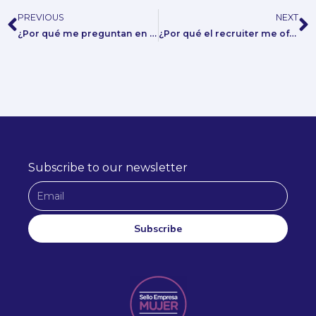
PREVIOUS
NEXT
Prev
N
¿Por qué me preguntan en el primer contacto remuneración pretendida?
¿Por qué el recruiter me ofrece varias búsquedas?
Subscribe to our newsletter
E
m
a
Subscribe
i
A
l
l
t
e
r