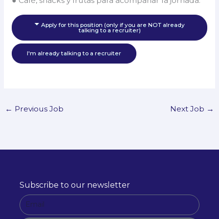
● Café, snacks y frutas para acompañar la jornada.
Apply for this position (only if you are NOT already
talking to a recruiter)
I'm already talking to a recruiter
←
Previous Job
Next Job
→
Subscribe to our newsletter
E
m