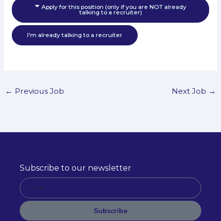
Apply for this position (only if you are NOT already
talking to a recruiter)
I'm already talking to a recruiter
←
Previous Job
Next Job
→
Subscribe to our newsletter
E
m
a
Subscribe
i