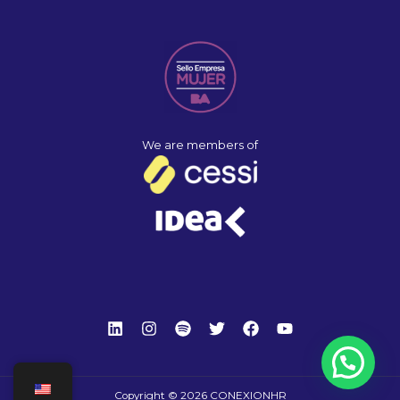
A
l
l
t
e
r
n
a
We are members of
t
i
v
e
:
Copyright © 2026 CONEXIONHR