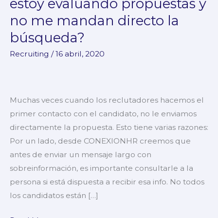
estoy evaluando propuestas y
me
no me mandan directo la
preguntan
búsqueda?
si
estoy
Recruiting
/
16 abril, 2020
evaluando
propuestas
y
Muchas veces cuando los reclutadores hacemos el
no
primer contacto con el candidato, no le enviamos
me
directamente la propuesta. Esto tiene varias razones:
mandan
Por un lado, desde CONEXIONHR creemos que
directo
antes de enviar un mensaje largo con
la
sobreinformación, es importante consultarle a la
búsqueda?
persona si está dispuesta a recibir esa info. No todos
los candidatos están […]