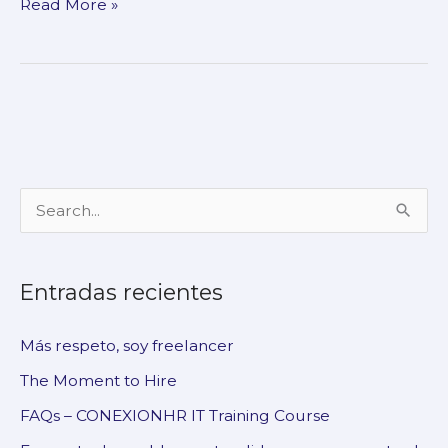
Read More »
B
u
s
Entradas recientes
c
a
Más respeto, soy freelancer
r
The Moment to Hire
p
FAQs – CONEXIONHR IT Training Course
o