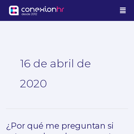
Ir
Men
al
contenido
16 de abril de
2020
¿Por qué me preguntan si
¿Por
qué