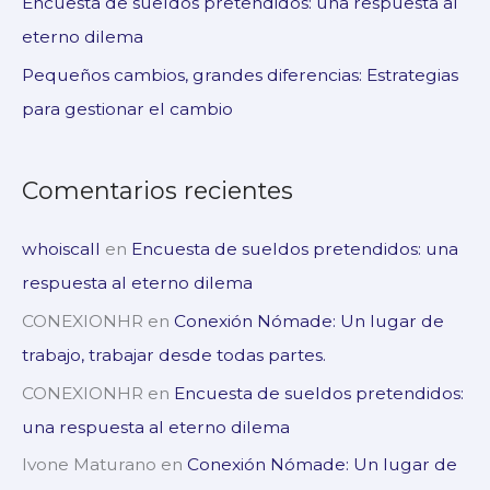
Encuesta de sueldos pretendidos: una respuesta al
r
eterno dilema
:
Pequeños cambios, grandes diferencias: Estrategias
para gestionar el cambio
Comentarios recientes
whoiscall
en
Encuesta de sueldos pretendidos: una
respuesta al eterno dilema
CONEXIONHR
en
Conexión Nómade: Un lugar de
trabajo, trabajar desde todas partes.
CONEXIONHR
en
Encuesta de sueldos pretendidos:
una respuesta al eterno dilema
Ivone Maturano
en
Conexión Nómade: Un lugar de