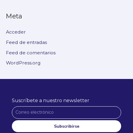
Meta
Acceder
Feed de entradas
Feed de comentarios
WordPress.org
Suscríbete a nuestro newsletter
C
o
r
Subscribirse
r