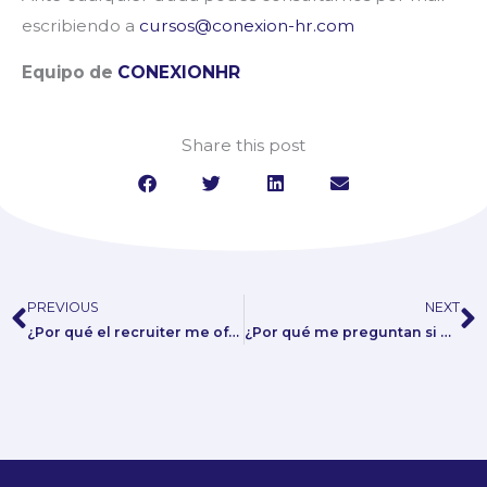
escribiendo a
cursos@conexion-hr.com
Equipo de
CONEXIONHR
Share this post
PREVIOUS
NEXT
Prev
N
¿Por qué el recruiter me ofrece varias búsquedas?
¿Por qué me preguntan si estoy evaluando propuestas y no me mandan directo la búsqueda?