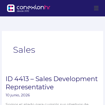
Ir
Men
al
contenido
Sales
ID 4413 – Sales Development
ID
4413
Representative
–
10 junio, 2026
Sales
Development
Somos el aliado para cumplir sus objetivos de