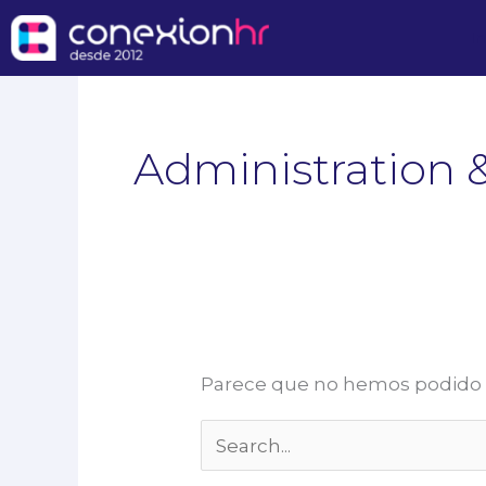
Ir
In
al
contenido
Buscar
por:
Administration 
Parece que no hemos podido 