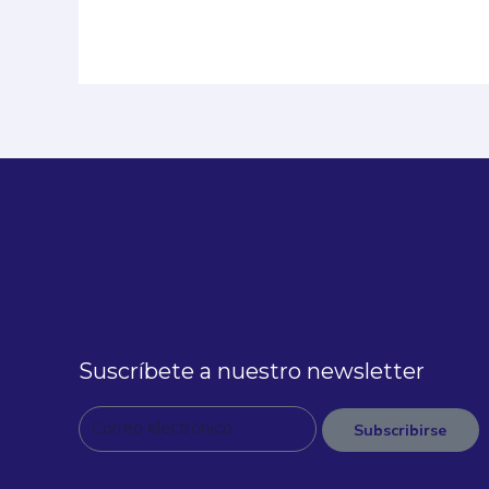
Suscríbete a nuestro newsletter
C
Subscribirse
o
A
r