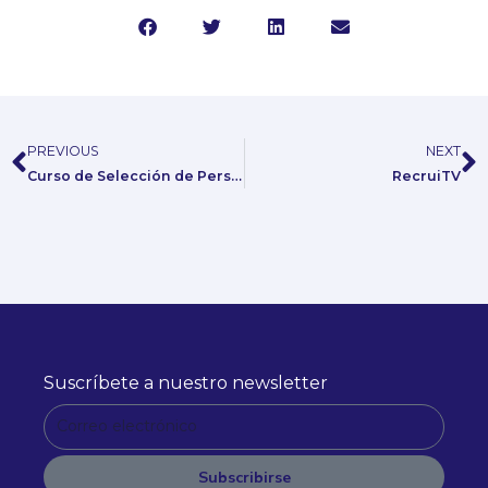
PREVIOUS
NEXT
Prev
N
Curso de Selección de Personal IT – 100% Online
RecruiTV
Suscríbete a nuestro newsletter
C
o
r
Subscribirse